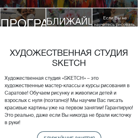
Если Вы не
БЛИЖАЙШИЕ
ПРОГРАММЫ
научитесь рисовать,
посетив 3 наших
КУРСЫ
курса, мы вернем
ДЕТЯМ
Вам полную
стоимость обучения!*
ХУДОЖЕСТВЕННАЯ СТУДИЯ
SKETCH
Художественная студия «SKETCH» – это
художественные мастер-классы и курсы рисования в
Саратове! Обучаем рисунку и живописи детей и
взрослых с нуля (поэтапно)! Мы научим Вас писать
красивые картины уже на первом занятии! Гарантирую!
Это реально, даже если Вы никогда не брали кисточку
в руки!