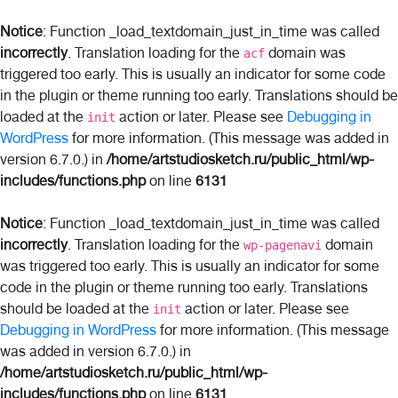
Notice
: Function _load_textdomain_just_in_time was called
incorrectly
. Translation loading for the
domain was
acf
triggered too early. This is usually an indicator for some code
in the plugin or theme running too early. Translations should be
loaded at the
action or later. Please see
Debugging in
init
WordPress
for more information. (This message was added in
version 6.7.0.) in
/home/artstudiosketch.ru/public_html/wp-
includes/functions.php
on line
6131
Notice
: Function _load_textdomain_just_in_time was called
incorrectly
. Translation loading for the
domain
wp-pagenavi
was triggered too early. This is usually an indicator for some
code in the plugin or theme running too early. Translations
should be loaded at the
action or later. Please see
init
Debugging in WordPress
for more information. (This message
was added in version 6.7.0.) in
/home/artstudiosketch.ru/public_html/wp-
includes/functions.php
on line
6131