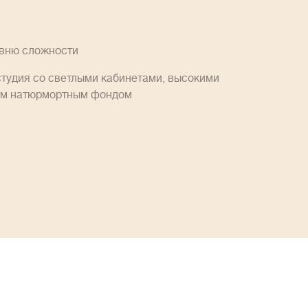
овню сложности
студия со светлыми кабинетами, высокими
им натюрмортным фондом