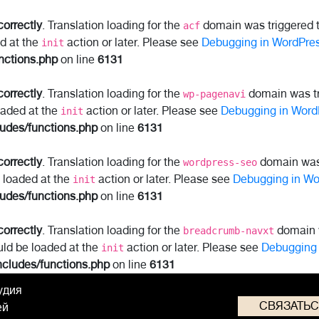
correctly
. Translation loading for the
domain was triggered to
acf
ed at the
action or later. Please see
Debugging in WordPre
init
nctions.php
on line
6131
correctly
. Translation loading for the
domain was tri
wp-pagenavi
oaded at the
action or later. Please see
Debugging in Word
init
ludes/functions.php
on line
6131
correctly
. Translation loading for the
domain was t
wordpress-seo
e loaded at the
action or later. Please see
Debugging in Wo
init
ludes/functions.php
on line
6131
correctly
. Translation loading for the
domain w
breadcrumb-navxt
uld be loaded at the
action or later. Please see
Debugging 
init
ncludes/functions.php
on line
6131
удия
СВЯЗАТЬ
ей