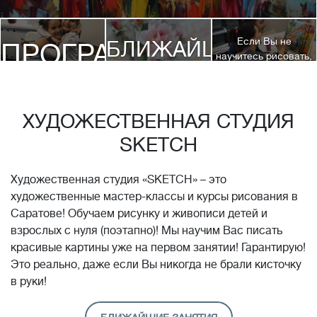
Если Вы не
БЛИЖАЙШИЕ
ПРОГРАММЫ
научитесь рисовать,
посетив 3 наших
КУРСЫ
курса, мы вернем
ДЕТЯМ
Вам полную
стоимость обучения!*
ХУДОЖЕСТВЕННАЯ СТУДИЯ
SKETCH
Художественная студия «SKETCH» – это
художественные мастер-классы и курсы рисования в
Саратове! Обучаем рисунку и живописи детей и
взрослых с нуля (поэтапно)! Мы научим Вас писать
красивые картины уже на первом занятии! Гарантирую!
Это реально, даже если Вы никогда не брали кисточку
в руки!