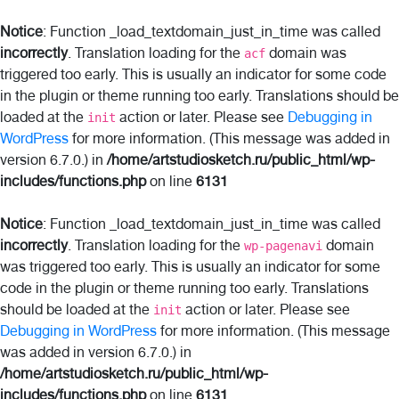
Notice
: Function _load_textdomain_just_in_time was called
incorrectly
. Translation loading for the
domain was
acf
triggered too early. This is usually an indicator for some code
in the plugin or theme running too early. Translations should be
loaded at the
action or later. Please see
Debugging in
init
WordPress
for more information. (This message was added in
version 6.7.0.) in
/home/artstudiosketch.ru/public_html/wp-
includes/functions.php
on line
6131
Notice
: Function _load_textdomain_just_in_time was called
incorrectly
. Translation loading for the
domain
wp-pagenavi
was triggered too early. This is usually an indicator for some
code in the plugin or theme running too early. Translations
should be loaded at the
action or later. Please see
init
Debugging in WordPress
for more information. (This message
was added in version 6.7.0.) in
/home/artstudiosketch.ru/public_html/wp-
includes/functions.php
on line
6131