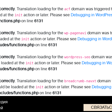
correctly
. Translation loading for the
domain was triggered to
acf
ed at the
action or later. Please see
Debugging in WordPre
init
nctions.php
on line
6131
correctly
. Translation loading for the
domain was tri
wp-pagenavi
oaded at the
action or later. Please see
Debugging in Word
init
ludes/functions.php
on line
6131
correctly
. Translation loading for the
domain was t
wordpress-seo
e loaded at the
action or later. Please see
Debugging in Wo
init
ludes/functions.php
on line
6131
correctly
. Translation loading for the
domain w
breadcrumb-navxt
uld be loaded at the
action or later. Please see
Debugging 
init
ncludes/functions.php
on line
6131
удия
СВЯЗАТЬ
ей