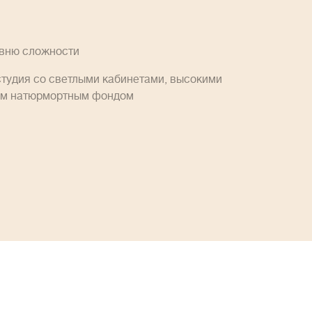
овню сложности
студия со светлыми кабинетами, высокими
им натюрмортным фондом