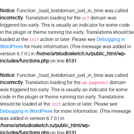
Notice
: Function _load_textdomain_just_in_time was called
incorrectly
. Translation loading for the
domain was
acf
triggered too early. This is usually an indicator for some code
in the plugin or theme running too early. Translations should be
loaded at the
action or later. Please see
Debugging in
init
WordPress
for more information. (This message was added in
version 6.7.0.) in
/home/artstudiosketch.ru/public_html/wp-
includes/functions.php
on line
6131
Notice
: Function _load_textdomain_just_in_time was called
incorrectly
. Translation loading for the
domain
wp-pagenavi
was triggered too early. This is usually an indicator for some
code in the plugin or theme running too early. Translations
should be loaded at the
action or later. Please see
init
Debugging in WordPress
for more information. (This message
was added in version 6.7.0.) in
/home/artstudiosketch.ru/public_html/wp-
includes/functions.php
on line
6131