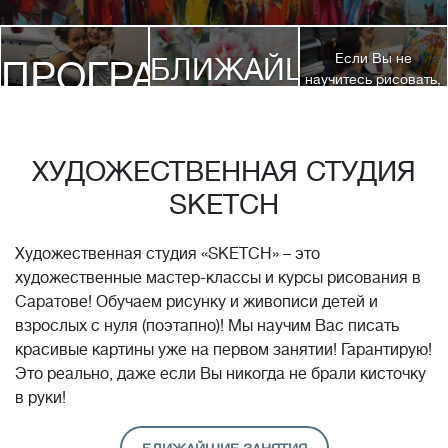
Если Вы не
БЛИЖАЙШИЕ
ПРОГРАММЫ
научитесь рисовать,
посетив 3 наших
КУРСЫ
курса, мы вернем
ДЕТЯМ
Вам полную
стоимость обучения!*
ХУДОЖЕСТВЕННАЯ СТУДИЯ
SKETCH
Художественная студия «SKETCH» – это
художественные мастер-классы и курсы рисования в
Саратове! Обучаем рисунку и живописи детей и
взрослых с нуля (поэтапно)! Мы научим Вас писать
красивые картины уже на первом занятии! Гарантирую!
Это реально, даже если Вы никогда не брали кисточку
в руки!