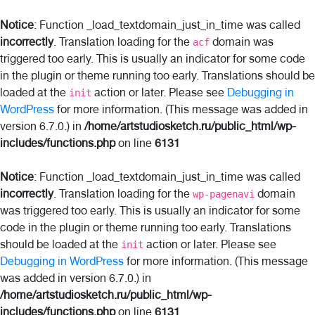
Notice
: Function _load_textdomain_just_in_time was called
incorrectly
. Translation loading for the
domain was
acf
triggered too early. This is usually an indicator for some code
in the plugin or theme running too early. Translations should be
loaded at the
action or later. Please see
Debugging in
init
WordPress
for more information. (This message was added in
version 6.7.0.) in
/home/artstudiosketch.ru/public_html/wp-
includes/functions.php
on line
6131
Notice
: Function _load_textdomain_just_in_time was called
incorrectly
. Translation loading for the
domain
wp-pagenavi
was triggered too early. This is usually an indicator for some
code in the plugin or theme running too early. Translations
should be loaded at the
action or later. Please see
init
Debugging in WordPress
for more information. (This message
was added in version 6.7.0.) in
/home/artstudiosketch.ru/public_html/wp-
includes/functions.php
on line
6131