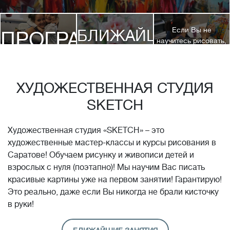
Если Вы не
БЛИЖАЙШИЕ
ПРОГРАММЫ
научитесь рисовать,
посетив 3 наших
КУРСЫ
курса, мы вернем
ДЕТЯМ
Вам полную
стоимость обучения!*
ХУДОЖЕСТВЕННАЯ СТУДИЯ
SKETCH
Художественная студия «SKETCH» – это
художественные мастер-классы и курсы рисования в
Саратове! Обучаем рисунку и живописи детей и
взрослых с нуля (поэтапно)! Мы научим Вас писать
красивые картины уже на первом занятии! Гарантирую!
Это реально, даже если Вы никогда не брали кисточку
в руки!