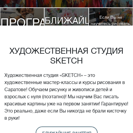
Если Вы не
БЛИЖАЙШИЕ
ПРОГРАММЫ
научитесь рисовать,
посетив 3 наших
КУРСЫ
курса, мы вернем
ДЕТЯМ
Вам полную
стоимость обучения!*
ХУДОЖЕСТВЕННАЯ СТУДИЯ
SKETCH
Художественная студия «SKETCH» – это
художественные мастер-классы и курсы рисования в
Саратове! Обучаем рисунку и живописи детей и
взрослых с нуля (поэтапно)! Мы научим Вас писать
красивые картины уже на первом занятии! Гарантирую!
Это реально, даже если Вы никогда не брали кисточку
в руки!