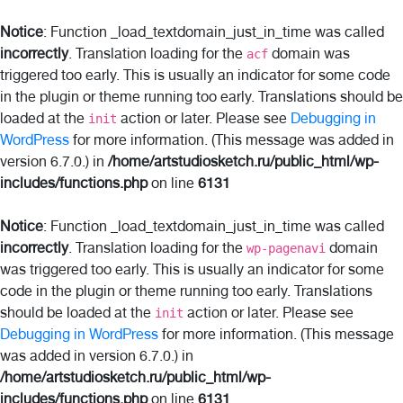
Notice
: Function _load_textdomain_just_in_time was called
incorrectly
. Translation loading for the
domain was
acf
triggered too early. This is usually an indicator for some code
in the plugin or theme running too early. Translations should be
loaded at the
action or later. Please see
Debugging in
init
WordPress
for more information. (This message was added in
version 6.7.0.) in
/home/artstudiosketch.ru/public_html/wp-
includes/functions.php
on line
6131
Notice
: Function _load_textdomain_just_in_time was called
incorrectly
. Translation loading for the
domain
wp-pagenavi
was triggered too early. This is usually an indicator for some
code in the plugin or theme running too early. Translations
should be loaded at the
action or later. Please see
init
Debugging in WordPress
for more information. (This message
was added in version 6.7.0.) in
/home/artstudiosketch.ru/public_html/wp-
includes/functions.php
on line
6131