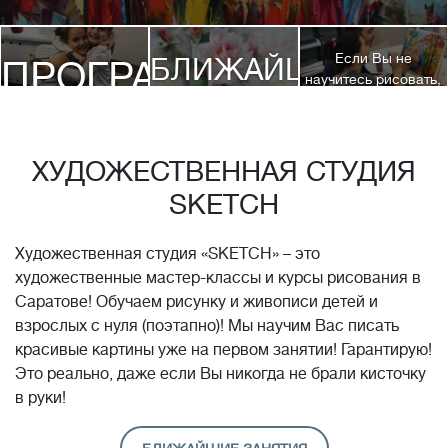
Если Вы не
БЛИЖАЙШИЕ
ПРОГРАММЫ
научитесь рисовать,
посетив 3 наших
КУРСЫ
курса, мы вернем
ДЕТЯМ
Вам полную
стоимость обучения!*
ХУДОЖЕСТВЕННАЯ СТУДИЯ
SKETCH
Художественная студия «SKETCH» – это
художественные мастер-классы и курсы рисования в
Саратове! Обучаем рисунку и живописи детей и
взрослых с нуля (поэтапно)! Мы научим Вас писать
красивые картины уже на первом занятии! Гарантирую!
Это реально, даже если Вы никогда не брали кисточку
в руки!