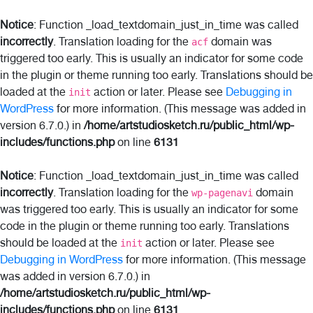
Notice
: Function _load_textdomain_just_in_time was called
incorrectly
. Translation loading for the
domain was
acf
triggered too early. This is usually an indicator for some code
in the plugin or theme running too early. Translations should be
loaded at the
action or later. Please see
Debugging in
init
WordPress
for more information. (This message was added in
version 6.7.0.) in
/home/artstudiosketch.ru/public_html/wp-
includes/functions.php
on line
6131
Notice
: Function _load_textdomain_just_in_time was called
incorrectly
. Translation loading for the
domain
wp-pagenavi
was triggered too early. This is usually an indicator for some
code in the plugin or theme running too early. Translations
should be loaded at the
action or later. Please see
init
Debugging in WordPress
for more information. (This message
was added in version 6.7.0.) in
/home/artstudiosketch.ru/public_html/wp-
includes/functions.php
on line
6131