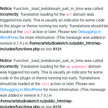
Notice
: Function _load_textdomain_just_in_time was called
incorrectly
. Translation loading for the
domain was
acf
triggered too early. This is usually an indicator for some code
in the plugin or theme running too early. Translations should be
loaded at the
action or later. Please see
Debugging in
init
WordPress
for more information. (This message was added in
version 6.7.0.) in
/home/artstudiosketch.ru/public_html/wp-
includes/functions.php
on line
6131
Notice
: Function _load_textdomain_just_in_time was called
incorrectly
. Translation loading for the
domain
wp-pagenavi
was triggered too early. This is usually an indicator for some
code in the plugin or theme running too early. Translations
should be loaded at the
action or later. Please see
init
Debugging in WordPress
for more information. (This message
was added in version 6.7.0.) in
/home/artstudiosketch.ru/public_html/wp-
includes/functions.php
on line
6131