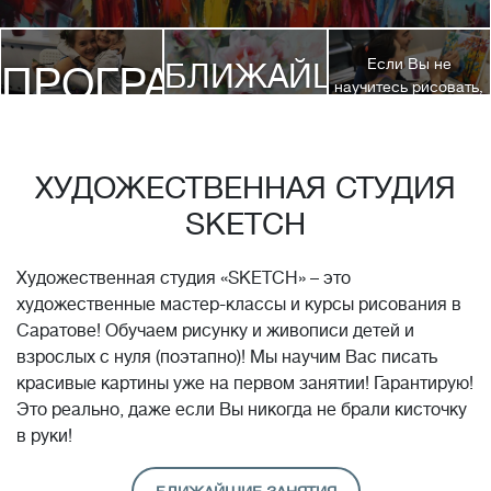
Если Вы не
БЛИЖАЙШИЕ
ПРОГРАММЫ
научитесь рисовать,
посетив 3 наших
КУРСЫ
курса, мы вернем
ДЕТЯМ
Вам полную
стоимость обучения!*
ХУДОЖЕСТВЕННАЯ СТУДИЯ
SKETCH
Художественная студия «SKETCH» – это
художественные мастер-классы и курсы рисования в
Саратове! Обучаем рисунку и живописи детей и
взрослых с нуля (поэтапно)! Мы научим Вас писать
красивые картины уже на первом занятии! Гарантирую!
Это реально, даже если Вы никогда не брали кисточку
в руки!