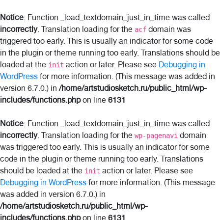
Notice
: Function _load_textdomain_just_in_time was called
incorrectly
. Translation loading for the
domain was
acf
triggered too early. This is usually an indicator for some code
in the plugin or theme running too early. Translations should be
loaded at the
action or later. Please see
Debugging in
init
WordPress
for more information. (This message was added in
version 6.7.0.) in
/home/artstudiosketch.ru/public_html/wp-
includes/functions.php
on line
6131
Notice
: Function _load_textdomain_just_in_time was called
incorrectly
. Translation loading for the
domain
wp-pagenavi
was triggered too early. This is usually an indicator for some
code in the plugin or theme running too early. Translations
should be loaded at the
action or later. Please see
init
Debugging in WordPress
for more information. (This message
was added in version 6.7.0.) in
/home/artstudiosketch.ru/public_html/wp-
includes/functions.php
on line
6131