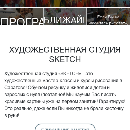
Если Вы не
БЛИЖАЙШИЕ
ПРОГРАММЫ
научитесь рисовать,
посетив 3 наших
КУРСЫ
курса, мы вернем
ДЕТЯМ
Вам полную
стоимость обучения!*
ХУДОЖЕСТВЕННАЯ СТУДИЯ
SKETCH
Художественная студия «SKETCH» – это
художественные мастер-классы и курсы рисования в
Саратове! Обучаем рисунку и живописи детей и
взрослых с нуля (поэтапно)! Мы научим Вас писать
красивые картины уже на первом занятии! Гарантирую!
Это реально, даже если Вы никогда не брали кисточку
в руки!