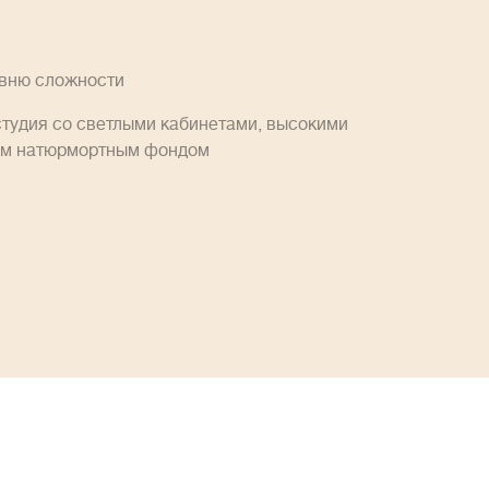
овню сложности
студия со светлыми кабинетами, высокими
им натюрмортным фондом