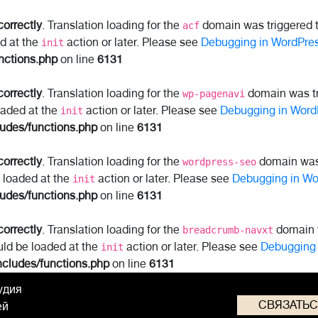
correctly
. Translation loading for the
domain was triggered to
acf
ed at the
action or later. Please see
Debugging in WordPre
init
nctions.php
on line
6131
correctly
. Translation loading for the
domain was tri
wp-pagenavi
oaded at the
action or later. Please see
Debugging in Word
init
ludes/functions.php
on line
6131
correctly
. Translation loading for the
domain was t
wordpress-seo
e loaded at the
action or later. Please see
Debugging in Wo
init
ludes/functions.php
on line
6131
correctly
. Translation loading for the
domain w
breadcrumb-navxt
uld be loaded at the
action or later. Please see
Debugging 
init
ncludes/functions.php
on line
6131
удия
СВЯЗАТЬ
ей