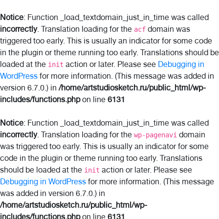
Notice
: Function _load_textdomain_just_in_time was called
incorrectly
. Translation loading for the
domain was
acf
triggered too early. This is usually an indicator for some code
in the plugin or theme running too early. Translations should be
loaded at the
action or later. Please see
Debugging in
init
WordPress
for more information. (This message was added in
version 6.7.0.) in
/home/artstudiosketch.ru/public_html/wp-
includes/functions.php
on line
6131
Notice
: Function _load_textdomain_just_in_time was called
incorrectly
. Translation loading for the
domain
wp-pagenavi
was triggered too early. This is usually an indicator for some
code in the plugin or theme running too early. Translations
should be loaded at the
action or later. Please see
init
Debugging in WordPress
for more information. (This message
was added in version 6.7.0.) in
/home/artstudiosketch.ru/public_html/wp-
includes/functions.php
on line
6131