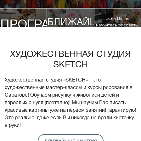
Если Вы не
БЛИЖАЙШИЕ
ПРОГРАММЫ
научитесь рисовать,
посетив 3 наших
КУРСЫ
курса, мы вернем
ДЕТЯМ
Вам полную
стоимость обучения!*
ХУДОЖЕСТВЕННАЯ СТУДИЯ
SKETCH
Художественная студия «SKETCH» – это
художественные мастер-классы и курсы рисования в
Саратове! Обучаем рисунку и живописи детей и
взрослых с нуля (поэтапно)! Мы научим Вас писать
красивые картины уже на первом занятии! Гарантирую!
Это реально, даже если Вы никогда не брали кисточку
в руки!