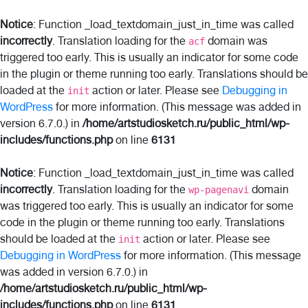
Notice
: Function _load_textdomain_just_in_time was called
incorrectly
. Translation loading for the
domain was
acf
triggered too early. This is usually an indicator for some code
in the plugin or theme running too early. Translations should be
loaded at the
action or later. Please see
Debugging in
init
WordPress
for more information. (This message was added in
version 6.7.0.) in
/home/artstudiosketch.ru/public_html/wp-
includes/functions.php
on line
6131
Notice
: Function _load_textdomain_just_in_time was called
incorrectly
. Translation loading for the
domain
wp-pagenavi
was triggered too early. This is usually an indicator for some
code in the plugin or theme running too early. Translations
should be loaded at the
action or later. Please see
init
Debugging in WordPress
for more information. (This message
was added in version 6.7.0.) in
/home/artstudiosketch.ru/public_html/wp-
includes/functions.php
on line
6131