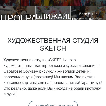
Если Вы не
БЛИЖАЙШИЕ
ПРОГРАММЫ
научитесь рисовать,
посетив 3 наших
КУРСЫ
курса, мы вернем
ДЕТЯМ
Вам полную
стоимость обучения!*
ХУДОЖЕСТВЕННАЯ СТУДИЯ
SKETCH
Художественная студия «SKETCH» – это
художественные мастер-классы и курсы рисования в
Саратове! Обучаем рисунку и живописи детей и
взрослых с нуля (поэтапно)! Мы научим Вас писать
красивые картины уже на первом занятии! Гарантирую!
Это реально, даже если Вы никогда не брали кисточку
в руки!