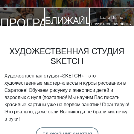
Если Вы не
БЛИЖАЙШИЕ
ПРОГРАММЫ
научитесь рисовать,
посетив 3 наших
КУРСЫ
курса, мы вернем
ДЕТЯМ
Вам полную
стоимость обучения!*
ХУДОЖЕСТВЕННАЯ СТУДИЯ
SKETCH
Художественная студия «SKETCH» – это
художественные мастер-классы и курсы рисования в
Саратове! Обучаем рисунку и живописи детей и
взрослых с нуля (поэтапно)! Мы научим Вас писать
красивые картины уже на первом занятии! Гарантирую!
Это реально, даже если Вы никогда не брали кисточку
в руки!