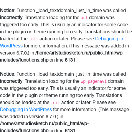
Notice
: Function _load_textdomain_just_in_time was called
incorrectly
. Translation loading for the
domain was
acf
triggered too early. This is usually an indicator for some code
in the plugin or theme running too early. Translations should be
loaded at the
action or later. Please see
Debugging in
init
WordPress
for more information. (This message was added in
version 6.7.0.) in
/home/artstudiosketch.ru/public_html/wp-
includes/functions.php
on line
6131
Notice
: Function _load_textdomain_just_in_time was called
incorrectly
. Translation loading for the
domain
wp-pagenavi
was triggered too early. This is usually an indicator for some
code in the plugin or theme running too early. Translations
should be loaded at the
action or later. Please see
init
Debugging in WordPress
for more information. (This message
was added in version 6.7.0.) in
/home/artstudiosketch.ru/public_html/wp-
includes/functions.php
on line
6131