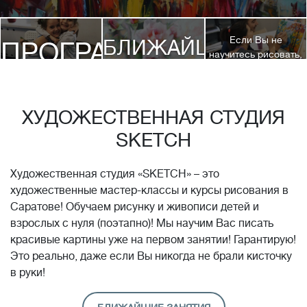
Если Вы не
БЛИЖАЙШИЕ
ПРОГРАММЫ
научитесь рисовать,
посетив 3 наших
КУРСЫ
курса, мы вернем
ДЕТЯМ
Вам полную
стоимость обучения!*
ХУДОЖЕСТВЕННАЯ СТУДИЯ
SKETCH
Художественная студия «SKETCH» – это
художественные мастер-классы и курсы рисования в
Саратове! Обучаем рисунку и живописи детей и
взрослых с нуля (поэтапно)! Мы научим Вас писать
красивые картины уже на первом занятии! Гарантирую!
Это реально, даже если Вы никогда не брали кисточку
в руки!