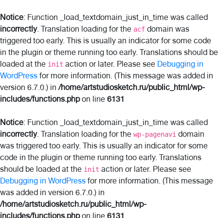
Notice
: Function _load_textdomain_just_in_time was called
incorrectly
. Translation loading for the
domain was
acf
triggered too early. This is usually an indicator for some code
in the plugin or theme running too early. Translations should be
loaded at the
action or later. Please see
Debugging in
init
WordPress
for more information. (This message was added in
version 6.7.0.) in
/home/artstudiosketch.ru/public_html/wp-
includes/functions.php
on line
6131
Notice
: Function _load_textdomain_just_in_time was called
incorrectly
. Translation loading for the
domain
wp-pagenavi
was triggered too early. This is usually an indicator for some
code in the plugin or theme running too early. Translations
should be loaded at the
action or later. Please see
init
Debugging in WordPress
for more information. (This message
was added in version 6.7.0.) in
/home/artstudiosketch.ru/public_html/wp-
includes/functions.php
on line
6131