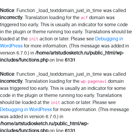
Notice
: Function _load_textdomain_just_in_time was called
incorrectly
. Translation loading for the
domain was
acf
triggered too early. This is usually an indicator for some code
in the plugin or theme running too early. Translations should be
loaded at the
action or later. Please see
Debugging in
init
WordPress
for more information. (This message was added in
version 6.7.0.) in
/home/artstudiosketch.ru/public_html/wp-
includes/functions.php
on line
6131
Notice
: Function _load_textdomain_just_in_time was called
incorrectly
. Translation loading for the
domain
wp-pagenavi
was triggered too early. This is usually an indicator for some
code in the plugin or theme running too early. Translations
should be loaded at the
action or later. Please see
init
Debugging in WordPress
for more information. (This message
was added in version 6.7.0.) in
/home/artstudiosketch.ru/public_html/wp-
includes/functions.php
on line
6131