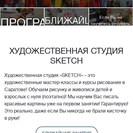
Если Вы не
БЛИЖАЙШИЕ
ПРОГРАММЫ
научитесь рисовать,
посетив 3 наших
КУРСЫ
курса, мы вернем
ДЕТЯМ
Вам полную
стоимость обучения!*
ХУДОЖЕСТВЕННАЯ СТУДИЯ
SKETCH
Художественная студия «SKETCH» – это
художественные мастер-классы и курсы рисования в
Саратове! Обучаем рисунку и живописи детей и
взрослых с нуля (поэтапно)! Мы научим Вас писать
красивые картины уже на первом занятии! Гарантирую!
Это реально, даже если Вы никогда не брали кисточку
в руки!