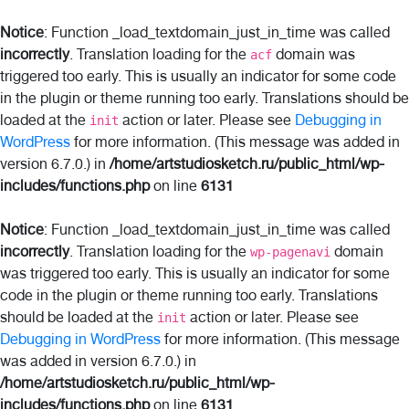
Notice
: Function _load_textdomain_just_in_time was called
incorrectly
. Translation loading for the
domain was
acf
triggered too early. This is usually an indicator for some code
in the plugin or theme running too early. Translations should be
loaded at the
action or later. Please see
Debugging in
init
WordPress
for more information. (This message was added in
version 6.7.0.) in
/home/artstudiosketch.ru/public_html/wp-
includes/functions.php
on line
6131
Notice
: Function _load_textdomain_just_in_time was called
incorrectly
. Translation loading for the
domain
wp-pagenavi
was triggered too early. This is usually an indicator for some
code in the plugin or theme running too early. Translations
should be loaded at the
action or later. Please see
init
Debugging in WordPress
for more information. (This message
was added in version 6.7.0.) in
/home/artstudiosketch.ru/public_html/wp-
includes/functions.php
on line
6131