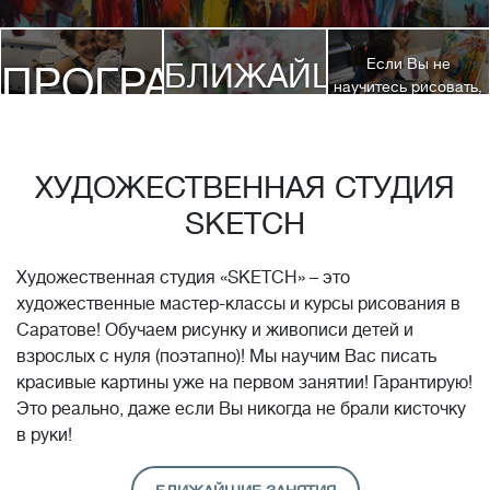
Если Вы не
БЛИЖАЙШИЕ
ПРОГРАММЫ
научитесь рисовать,
посетив 3 наших
КУРСЫ
курса, мы вернем
ДЕТЯМ
Вам полную
стоимость обучения!*
ХУДОЖЕСТВЕННАЯ СТУДИЯ
SKETCH
Художественная студия «SKETCH» – это
художественные мастер-классы и курсы рисования в
Саратове! Обучаем рисунку и живописи детей и
взрослых с нуля (поэтапно)! Мы научим Вас писать
красивые картины уже на первом занятии! Гарантирую!
Это реально, даже если Вы никогда не брали кисточку
в руки!