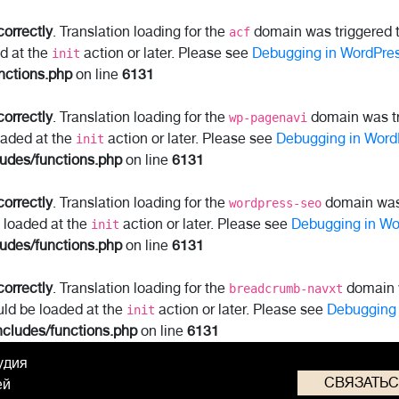
correctly
. Translation loading for the
domain was triggered to
acf
ed at the
action or later. Please see
Debugging in WordPre
init
nctions.php
on line
6131
correctly
. Translation loading for the
domain was tri
wp-pagenavi
oaded at the
action or later. Please see
Debugging in Word
init
ludes/functions.php
on line
6131
correctly
. Translation loading for the
domain was t
wordpress-seo
e loaded at the
action or later. Please see
Debugging in Wo
init
ludes/functions.php
on line
6131
correctly
. Translation loading for the
domain w
breadcrumb-navxt
uld be loaded at the
action or later. Please see
Debugging 
init
ncludes/functions.php
on line
6131
удия
СВЯЗАТЬ
ей