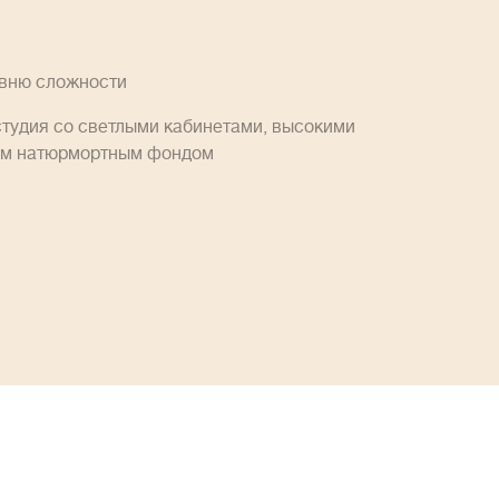
овню сложности
студия со светлыми кабинетами, высокими
им натюрмортным фондом