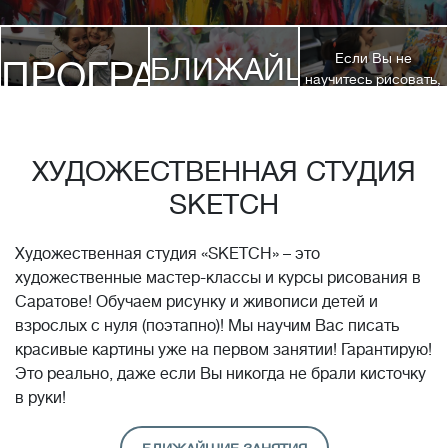
Если Вы не
БЛИЖАЙШИЕ
ПРОГРАММЫ
научитесь рисовать,
посетив 3 наших
КУРСЫ
курса, мы вернем
ДЕТЯМ
Вам полную
стоимость обучения!*
ХУДОЖЕСТВЕННАЯ СТУДИЯ
SKETCH
Художественная студия «SKETCH» – это
художественные мастер-классы и курсы рисования в
Саратове! Обучаем рисунку и живописи детей и
взрослых с нуля (поэтапно)! Мы научим Вас писать
красивые картины уже на первом занятии! Гарантирую!
Это реально, даже если Вы никогда не брали кисточку
в руки!