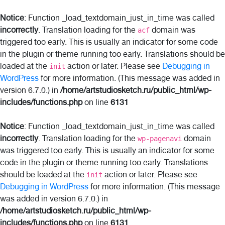
Notice
: Function _load_textdomain_just_in_time was called
incorrectly
. Translation loading for the
domain was
acf
triggered too early. This is usually an indicator for some code
in the plugin or theme running too early. Translations should be
loaded at the
action or later. Please see
Debugging in
init
WordPress
for more information. (This message was added in
version 6.7.0.) in
/home/artstudiosketch.ru/public_html/wp-
includes/functions.php
on line
6131
Notice
: Function _load_textdomain_just_in_time was called
incorrectly
. Translation loading for the
domain
wp-pagenavi
was triggered too early. This is usually an indicator for some
code in the plugin or theme running too early. Translations
should be loaded at the
action or later. Please see
init
Debugging in WordPress
for more information. (This message
was added in version 6.7.0.) in
/home/artstudiosketch.ru/public_html/wp-
includes/functions.php
on line
6131