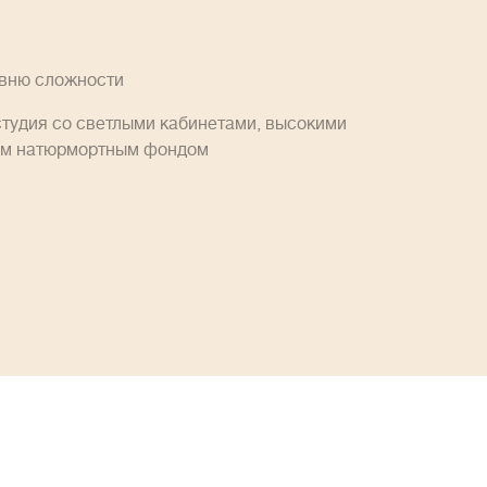
овню сложности
студия со светлыми кабинетами, высокими
им натюрмортным фондом