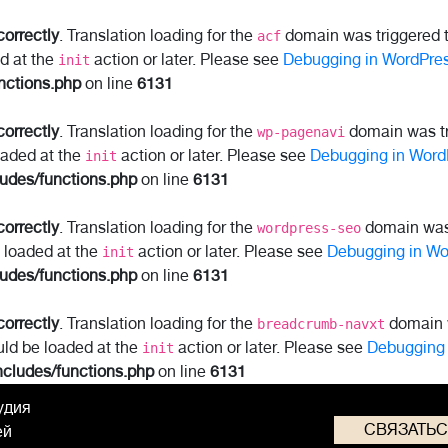
correctly
. Translation loading for the
domain was triggered to
acf
ed at the
action or later. Please see
Debugging in WordPre
init
nctions.php
on line
6131
correctly
. Translation loading for the
domain was tri
wp-pagenavi
oaded at the
action or later. Please see
Debugging in Word
init
ludes/functions.php
on line
6131
correctly
. Translation loading for the
domain was t
wordpress-seo
e loaded at the
action or later. Please see
Debugging in Wo
init
ludes/functions.php
on line
6131
correctly
. Translation loading for the
domain w
breadcrumb-navxt
uld be loaded at the
action or later. Please see
Debugging 
init
ncludes/functions.php
on line
6131
удия
СВЯЗАТЬ
ей