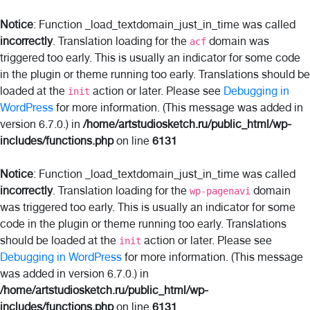
Notice
: Function _load_textdomain_just_in_time was called
incorrectly
. Translation loading for the
domain was
acf
triggered too early. This is usually an indicator for some code
in the plugin or theme running too early. Translations should be
loaded at the
action or later. Please see
Debugging in
init
WordPress
for more information. (This message was added in
version 6.7.0.) in
/home/artstudiosketch.ru/public_html/wp-
includes/functions.php
on line
6131
Notice
: Function _load_textdomain_just_in_time was called
incorrectly
. Translation loading for the
domain
wp-pagenavi
was triggered too early. This is usually an indicator for some
code in the plugin or theme running too early. Translations
should be loaded at the
action or later. Please see
init
Debugging in WordPress
for more information. (This message
was added in version 6.7.0.) in
/home/artstudiosketch.ru/public_html/wp-
includes/functions.php
on line
6131