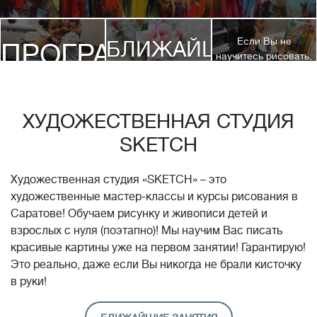
Если Вы не
БЛИЖАЙШИЕ
ПРОГРАММЫ
научитесь рисовать,
посетив 3 наших
КУРСЫ
курса, мы вернем
ДЕТЯМ
Вам полную
стоимость обучения!*
ХУДОЖЕСТВЕННАЯ СТУДИЯ
SKETCH
Художественная студия «SKETCH» – это
художественные мастер-классы и курсы рисования в
Саратове! Обучаем рисунку и живописи детей и
взрослых с нуля (поэтапно)! Мы научим Вас писать
красивые картины уже на первом занятии! Гарантирую!
Это реально, даже если Вы никогда не брали кисточку
в руки!