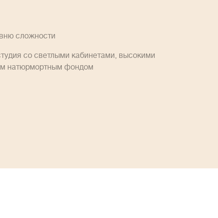
овню сложности
студия со светлыми кабинетами, высокими
им натюрмортным фондом