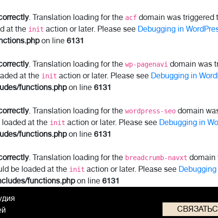
correctly
. Translation loading for the
domain was triggered to
acf
ed at the
action or later. Please see
Debugging in WordPre
init
nctions.php
on line
6131
correctly
. Translation loading for the
domain was tri
wp-pagenavi
oaded at the
action or later. Please see
Debugging in Word
init
ludes/functions.php
on line
6131
correctly
. Translation loading for the
domain was t
wordpress-seo
e loaded at the
action or later. Please see
Debugging in Wo
init
ludes/functions.php
on line
6131
correctly
. Translation loading for the
domain w
breadcrumb-navxt
uld be loaded at the
action or later. Please see
Debugging 
init
ncludes/functions.php
on line
6131
удия
СВЯЗАТЬ
ей