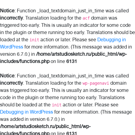
Notice
: Function _load_textdomain_just_in_time was called
incorrectly
. Translation loading for the
domain was
acf
triggered too early. This is usually an indicator for some code
in the plugin or theme running too early. Translations should be
loaded at the
action or later. Please see
Debugging in
init
WordPress
for more information. (This message was added in
version 6.7.0.) in
/home/artstudiosketch.ru/public_html/wp-
includes/functions.php
on line
6131
Notice
: Function _load_textdomain_just_in_time was called
incorrectly
. Translation loading for the
domain
wp-pagenavi
was triggered too early. This is usually an indicator for some
code in the plugin or theme running too early. Translations
should be loaded at the
action or later. Please see
init
Debugging in WordPress
for more information. (This message
was added in version 6.7.0.) in
/home/artstudiosketch.ru/public_html/wp-
includes/functions.php
on line
6131