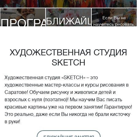
Если Вы не
БЛИЖАЙШИЕ
ПРОГРАММЫ
научитесь рисовать,
посетив 3 наших
КУРСЫ
курса, мы вернем
ДЕТЯМ
Вам полную
стоимость обучения!*
ХУДОЖЕСТВЕННАЯ СТУДИЯ
SKETCH
Художественная студия «SKETCH» – это
художественные мастер-классы и курсы рисования в
Саратове! Обучаем рисунку и живописи детей и
взрослых с нуля (поэтапно)! Мы научим Вас писать
красивые картины уже на первом занятии! Гарантирую!
Это реально, даже если Вы никогда не брали кисточку
в руки!