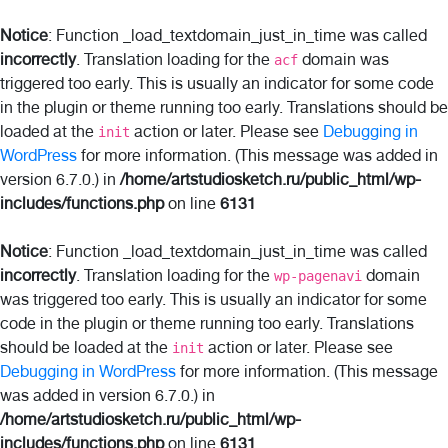
Notice
: Function _load_textdomain_just_in_time was called
incorrectly
. Translation loading for the
domain was
acf
triggered too early. This is usually an indicator for some code
in the plugin or theme running too early. Translations should be
loaded at the
action or later. Please see
Debugging in
init
WordPress
for more information. (This message was added in
version 6.7.0.) in
/home/artstudiosketch.ru/public_html/wp-
includes/functions.php
on line
6131
Notice
: Function _load_textdomain_just_in_time was called
incorrectly
. Translation loading for the
domain
wp-pagenavi
was triggered too early. This is usually an indicator for some
code in the plugin or theme running too early. Translations
should be loaded at the
action or later. Please see
init
Debugging in WordPress
for more information. (This message
was added in version 6.7.0.) in
/home/artstudiosketch.ru/public_html/wp-
includes/functions.php
on line
6131