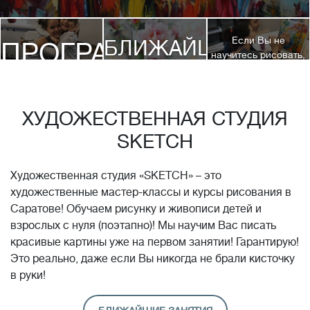
Если Вы не
БЛИЖАЙШИЕ
ПРОГРАММЫ
научитесь рисовать,
посетив 3 наших
КУРСЫ
курса, мы вернем
ДЕТЯМ
Вам полную
стоимость обучения!*
ХУДОЖЕСТВЕННАЯ СТУДИЯ
SKETCH
Художественная студия «SKETCH» – это
художественные мастер-классы и курсы рисования в
Саратове! Обучаем рисунку и живописи детей и
взрослых с нуля (поэтапно)! Мы научим Вас писать
красивые картины уже на первом занятии! Гарантирую!
Это реально, даже если Вы никогда не брали кисточку
в руки!