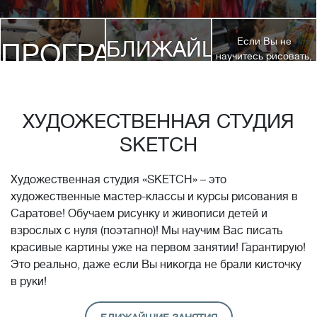
Если Вы не
БЛИЖАЙШИЕ
ПРОГРАММЫ
научитесь рисовать,
посетив 3 наших
КУРСЫ
курса, мы вернем
ДЕТЯМ
Вам полную
стоимость обучения!*
ХУДОЖЕСТВЕННАЯ СТУДИЯ
SKETCH
Художественная студия «SKETCH» – это
художественные мастер-классы и курсы рисования в
Саратове! Обучаем рисунку и живописи детей и
взрослых с нуля (поэтапно)! Мы научим Вас писать
красивые картины уже на первом занятии! Гарантирую!
Это реально, даже если Вы никогда не брали кисточку
в руки!