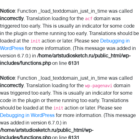
Notice
: Function _load_textdomain_just_in_time was called
incorrectly
. Translation loading for the
domain was
acf
triggered too early. This is usually an indicator for some code
in the plugin or theme running too early. Translations should be
loaded at the
action or later. Please see
Debugging in
init
WordPress
for more information. (This message was added in
version 6.7.0.) in
/home/artstudiosketch.ru/public_html/wp-
includes/functions.php
on line
6131
Notice
: Function _load_textdomain_just_in_time was called
incorrectly
. Translation loading for the
domain
wp-pagenavi
was triggered too early. This is usually an indicator for some
code in the plugin or theme running too early. Translations
should be loaded at the
action or later. Please see
init
Debugging in WordPress
for more information. (This message
was added in version 6.7.0.) in
/home/artstudiosketch.ru/public_html/wp-
includes/functions.php
on line
6131