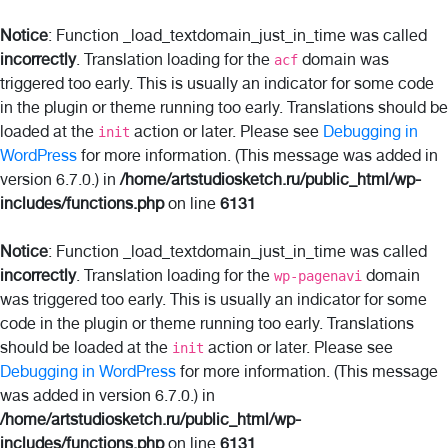
Notice
: Function _load_textdomain_just_in_time was called
incorrectly
. Translation loading for the
domain was
acf
triggered too early. This is usually an indicator for some code
in the plugin or theme running too early. Translations should be
loaded at the
action or later. Please see
Debugging in
init
WordPress
for more information. (This message was added in
version 6.7.0.) in
/home/artstudiosketch.ru/public_html/wp-
includes/functions.php
on line
6131
Notice
: Function _load_textdomain_just_in_time was called
incorrectly
. Translation loading for the
domain
wp-pagenavi
was triggered too early. This is usually an indicator for some
code in the plugin or theme running too early. Translations
should be loaded at the
action or later. Please see
init
Debugging in WordPress
for more information. (This message
was added in version 6.7.0.) in
/home/artstudiosketch.ru/public_html/wp-
includes/functions.php
on line
6131