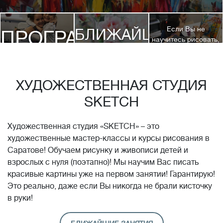
Если Вы не
БЛИЖАЙШИЕ
ПРОГРАММЫ
научитесь рисовать,
посетив 3 наших
КУРСЫ
курса, мы вернем
ДЕТЯМ
Вам полную
стоимость обучения!*
ХУДОЖЕСТВЕННАЯ СТУДИЯ
SKETCH
Художественная студия «SKETCH» – это
художественные мастер-классы и курсы рисования в
Саратове! Обучаем рисунку и живописи детей и
взрослых с нуля (поэтапно)! Мы научим Вас писать
красивые картины уже на первом занятии! Гарантирую!
Это реально, даже если Вы никогда не брали кисточку
в руки!