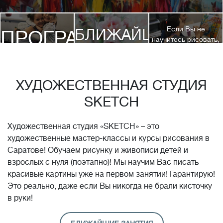
Если Вы не
БЛИЖАЙШИЕ
ПРОГРАММЫ
научитесь рисовать,
посетив 3 наших
КУРСЫ
курса, мы вернем
ДЕТЯМ
Вам полную
стоимость обучения!*
ХУДОЖЕСТВЕННАЯ СТУДИЯ
SKETCH
Художественная студия «SKETCH» – это
художественные мастер-классы и курсы рисования в
Саратове! Обучаем рисунку и живописи детей и
взрослых с нуля (поэтапно)! Мы научим Вас писать
красивые картины уже на первом занятии! Гарантирую!
Это реально, даже если Вы никогда не брали кисточку
в руки!