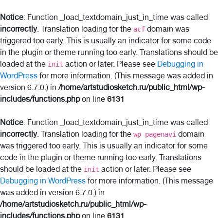
Notice
: Function _load_textdomain_just_in_time was called
incorrectly
. Translation loading for the
domain was
acf
triggered too early. This is usually an indicator for some code
in the plugin or theme running too early. Translations should be
loaded at the
action or later. Please see
Debugging in
init
WordPress
for more information. (This message was added in
version 6.7.0.) in
/home/artstudiosketch.ru/public_html/wp-
includes/functions.php
on line
6131
Notice
: Function _load_textdomain_just_in_time was called
incorrectly
. Translation loading for the
domain
wp-pagenavi
was triggered too early. This is usually an indicator for some
code in the plugin or theme running too early. Translations
should be loaded at the
action or later. Please see
init
Debugging in WordPress
for more information. (This message
was added in version 6.7.0.) in
/home/artstudiosketch.ru/public_html/wp-
includes/functions.php
on line
6131