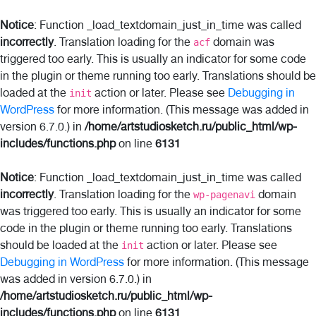
Notice
: Function _load_textdomain_just_in_time was called
incorrectly
. Translation loading for the
domain was
acf
triggered too early. This is usually an indicator for some code
in the plugin or theme running too early. Translations should be
loaded at the
action or later. Please see
Debugging in
init
WordPress
for more information. (This message was added in
version 6.7.0.) in
/home/artstudiosketch.ru/public_html/wp-
includes/functions.php
on line
6131
Notice
: Function _load_textdomain_just_in_time was called
incorrectly
. Translation loading for the
domain
wp-pagenavi
was triggered too early. This is usually an indicator for some
code in the plugin or theme running too early. Translations
should be loaded at the
action or later. Please see
init
Debugging in WordPress
for more information. (This message
was added in version 6.7.0.) in
/home/artstudiosketch.ru/public_html/wp-
includes/functions.php
on line
6131