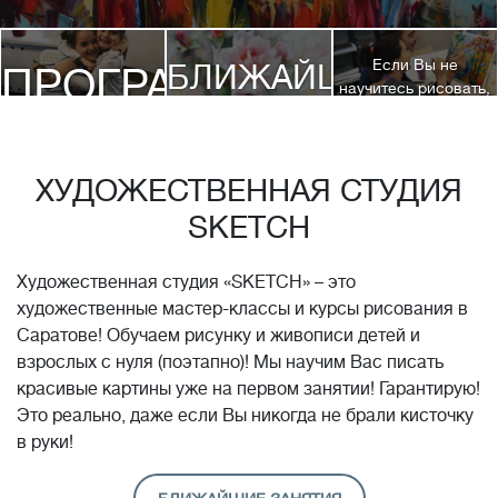
Если Вы не
БЛИЖАЙШИЕ
ПРОГРАММЫ
научитесь рисовать,
посетив 3 наших
КУРСЫ
курса, мы вернем
ДЕТЯМ
Вам полную
стоимость обучения!*
ХУДОЖЕСТВЕННАЯ СТУДИЯ
SKETCH
Художественная студия «SKETCH» – это
художественные мастер-классы и курсы рисования в
Саратове! Обучаем рисунку и живописи детей и
взрослых с нуля (поэтапно)! Мы научим Вас писать
красивые картины уже на первом занятии! Гарантирую!
Это реально, даже если Вы никогда не брали кисточку
в руки!