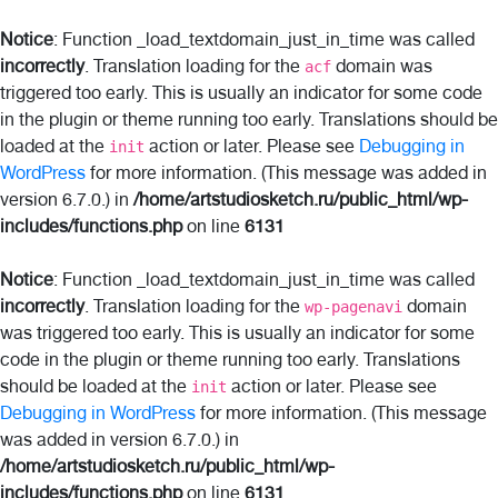
Notice
: Function _load_textdomain_just_in_time was called
incorrectly
. Translation loading for the
domain was
acf
triggered too early. This is usually an indicator for some code
in the plugin or theme running too early. Translations should be
loaded at the
action or later. Please see
Debugging in
init
WordPress
for more information. (This message was added in
version 6.7.0.) in
/home/artstudiosketch.ru/public_html/wp-
includes/functions.php
on line
6131
Notice
: Function _load_textdomain_just_in_time was called
incorrectly
. Translation loading for the
domain
wp-pagenavi
was triggered too early. This is usually an indicator for some
code in the plugin or theme running too early. Translations
should be loaded at the
action or later. Please see
init
Debugging in WordPress
for more information. (This message
was added in version 6.7.0.) in
/home/artstudiosketch.ru/public_html/wp-
includes/functions.php
on line
6131