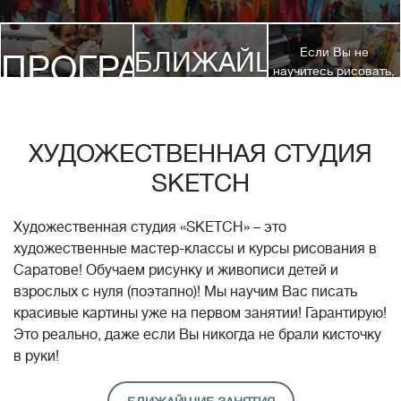
Если Вы не
БЛИЖАЙШИЕ
ПРОГРАММЫ
научитесь рисовать,
посетив 3 наших
КУРСЫ
курса, мы вернем
ДЕТЯМ
Вам полную
стоимость обучения!*
ХУДОЖЕСТВЕННАЯ СТУДИЯ
SKETCH
Художественная студия «SKETCH» – это
художественные мастер-классы и курсы рисования в
Саратове! Обучаем рисунку и живописи детей и
взрослых с нуля (поэтапно)! Мы научим Вас писать
красивые картины уже на первом занятии! Гарантирую!
Это реально, даже если Вы никогда не брали кисточку
в руки!