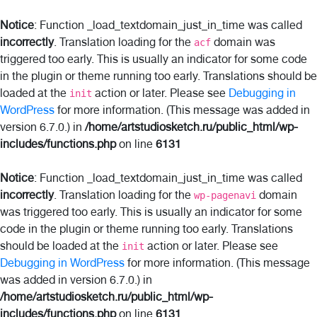
Notice
: Function _load_textdomain_just_in_time was called
incorrectly
. Translation loading for the
domain was
acf
triggered too early. This is usually an indicator for some code
in the plugin or theme running too early. Translations should be
loaded at the
action or later. Please see
Debugging in
init
WordPress
for more information. (This message was added in
version 6.7.0.) in
/home/artstudiosketch.ru/public_html/wp-
includes/functions.php
on line
6131
Notice
: Function _load_textdomain_just_in_time was called
incorrectly
. Translation loading for the
domain
wp-pagenavi
was triggered too early. This is usually an indicator for some
code in the plugin or theme running too early. Translations
should be loaded at the
action or later. Please see
init
Debugging in WordPress
for more information. (This message
was added in version 6.7.0.) in
/home/artstudiosketch.ru/public_html/wp-
includes/functions.php
on line
6131