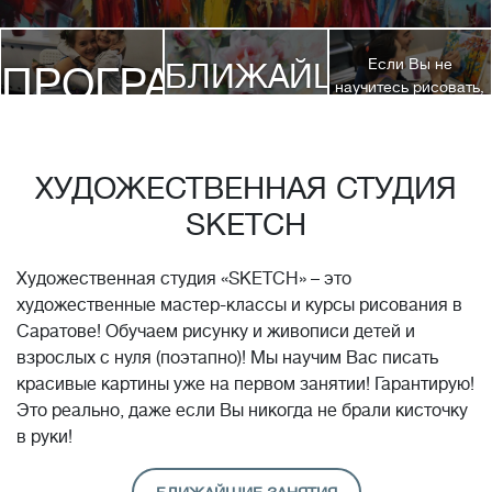
Если Вы не
БЛИЖАЙШИЕ
ПРОГРАММЫ
научитесь рисовать,
посетив 3 наших
КУРСЫ
курса, мы вернем
ДЕТЯМ
Вам полную
стоимость обучения!*
ХУДОЖЕСТВЕННАЯ СТУДИЯ
SKETCH
Художественная студия «SKETCH» – это
художественные мастер-классы и курсы рисования в
Саратове! Обучаем рисунку и живописи детей и
взрослых с нуля (поэтапно)! Мы научим Вас писать
красивые картины уже на первом занятии! Гарантирую!
Это реально, даже если Вы никогда не брали кисточку
в руки!