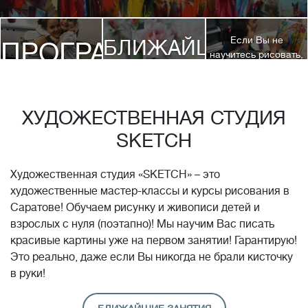
Если Вы не
БЛИЖАЙШИЕ
ПРОГРАММЫ
научитесь рисовать,
посетив 3 наших
КУРСЫ
курса, мы вернем
ДЕТЯМ
Вам полную
стоимость обучения!*
ХУДОЖЕСТВЕННАЯ СТУДИЯ
SKETCH
Художественная студия «SKETCH» – это
художественные мастер-классы и курсы рисования в
Саратове! Обучаем рисунку и живописи детей и
взрослых с нуля (поэтапно)! Мы научим Вас писать
красивые картины уже на первом занятии! Гарантирую!
Это реально, даже если Вы никогда не брали кисточку
в руки!