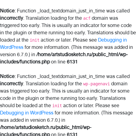
Notice
: Function _load_textdomain_just_in_time was called
incorrectly
. Translation loading for the
domain was
acf
triggered too early. This is usually an indicator for some code
in the plugin or theme running too early. Translations should be
loaded at the
action or later. Please see
Debugging in
init
WordPress
for more information. (This message was added in
version 6.7.0.) in
/home/artstudiosketch.ru/public_html/wp-
includes/functions.php
on line
6131
Notice
: Function _load_textdomain_just_in_time was called
incorrectly
. Translation loading for the
domain
wp-pagenavi
was triggered too early. This is usually an indicator for some
code in the plugin or theme running too early. Translations
should be loaded at the
action or later. Please see
init
Debugging in WordPress
for more information. (This message
was added in version 6.7.0.) in
/home/artstudiosketch.ru/public_html/wp-
includes/functions.php
on line
6131