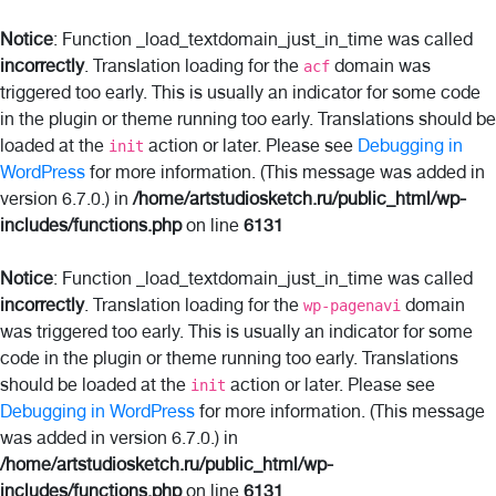
Notice
: Function _load_textdomain_just_in_time was called
incorrectly
. Translation loading for the
domain was
acf
triggered too early. This is usually an indicator for some code
in the plugin or theme running too early. Translations should be
loaded at the
action or later. Please see
Debugging in
init
WordPress
for more information. (This message was added in
version 6.7.0.) in
/home/artstudiosketch.ru/public_html/wp-
includes/functions.php
on line
6131
Notice
: Function _load_textdomain_just_in_time was called
incorrectly
. Translation loading for the
domain
wp-pagenavi
was triggered too early. This is usually an indicator for some
code in the plugin or theme running too early. Translations
should be loaded at the
action or later. Please see
init
Debugging in WordPress
for more information. (This message
was added in version 6.7.0.) in
/home/artstudiosketch.ru/public_html/wp-
includes/functions.php
on line
6131