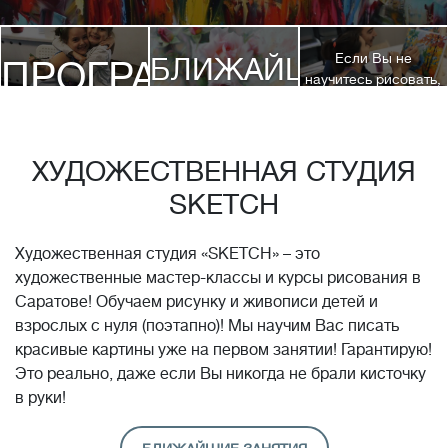
Если Вы не
БЛИЖАЙШИЕ
ПРОГРАММЫ
научитесь рисовать,
посетив 3 наших
КУРСЫ
курса, мы вернем
ДЕТЯМ
Вам полную
стоимость обучения!*
ХУДОЖЕСТВЕННАЯ СТУДИЯ
SKETCH
Художественная студия «SKETCH» – это
художественные мастер-классы и курсы рисования в
Саратове! Обучаем рисунку и живописи детей и
взрослых с нуля (поэтапно)! Мы научим Вас писать
красивые картины уже на первом занятии! Гарантирую!
Это реально, даже если Вы никогда не брали кисточку
в руки!