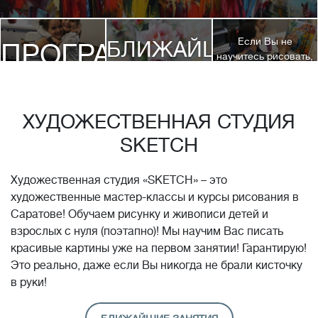
Если Вы не
БЛИЖАЙШИЕ
ПРОГРАММЫ
научитесь рисовать,
посетив 3 наших
КУРСЫ
курса, мы вернем
ДЕТЯМ
Вам полную
стоимость обучения!*
ХУДОЖЕСТВЕННАЯ СТУДИЯ
SKETCH
Художественная студия «SKETCH» – это
художественные мастер-классы и курсы рисования в
Саратове! Обучаем рисунку и живописи детей и
взрослых с нуля (поэтапно)! Мы научим Вас писать
красивые картины уже на первом занятии! Гарантирую!
Это реально, даже если Вы никогда не брали кисточку
в руки!