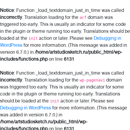
Notice
: Function _load_textdomain_just_in_time was called
incorrectly
. Translation loading for the
domain was
acf
triggered too early. This is usually an indicator for some code
in the plugin or theme running too early. Translations should be
loaded at the
action or later. Please see
Debugging in
init
WordPress
for more information. (This message was added in
version 6.7.0.) in
/home/artstudiosketch.ru/public_html/wp-
includes/functions.php
on line
6131
Notice
: Function _load_textdomain_just_in_time was called
incorrectly
. Translation loading for the
domain
wp-pagenavi
was triggered too early. This is usually an indicator for some
code in the plugin or theme running too early. Translations
should be loaded at the
action or later. Please see
init
Debugging in WordPress
for more information. (This message
was added in version 6.7.0.) in
/home/artstudiosketch.ru/public_html/wp-
includes/functions.php
on line
6131