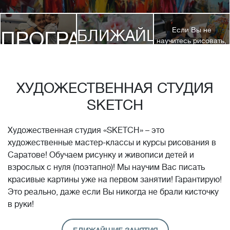
Если Вы не
БЛИЖАЙШИЕ
ПРОГРАММЫ
научитесь рисовать,
посетив 3 наших
КУРСЫ
курса, мы вернем
ДЕТЯМ
Вам полную
стоимость обучения!*
ХУДОЖЕСТВЕННАЯ СТУДИЯ
SKETCH
Художественная студия «SKETCH» – это
художественные мастер-классы и курсы рисования в
Саратове! Обучаем рисунку и живописи детей и
взрослых с нуля (поэтапно)! Мы научим Вас писать
красивые картины уже на первом занятии! Гарантирую!
Это реально, даже если Вы никогда не брали кисточку
в руки!