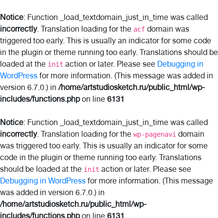
Notice
: Function _load_textdomain_just_in_time was called
incorrectly
. Translation loading for the
domain was
acf
triggered too early. This is usually an indicator for some code
in the plugin or theme running too early. Translations should be
loaded at the
action or later. Please see
Debugging in
init
WordPress
for more information. (This message was added in
version 6.7.0.) in
/home/artstudiosketch.ru/public_html/wp-
includes/functions.php
on line
6131
Notice
: Function _load_textdomain_just_in_time was called
incorrectly
. Translation loading for the
domain
wp-pagenavi
was triggered too early. This is usually an indicator for some
code in the plugin or theme running too early. Translations
should be loaded at the
action or later. Please see
init
Debugging in WordPress
for more information. (This message
was added in version 6.7.0.) in
/home/artstudiosketch.ru/public_html/wp-
includes/functions.php
on line
6131