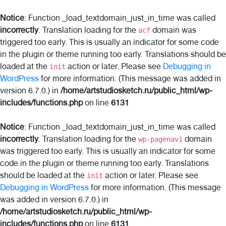
Notice
: Function _load_textdomain_just_in_time was called
incorrectly
. Translation loading for the
domain was
acf
triggered too early. This is usually an indicator for some code
in the plugin or theme running too early. Translations should be
loaded at the
action or later. Please see
Debugging in
init
WordPress
for more information. (This message was added in
version 6.7.0.) in
/home/artstudiosketch.ru/public_html/wp-
includes/functions.php
on line
6131
Notice
: Function _load_textdomain_just_in_time was called
incorrectly
. Translation loading for the
domain
wp-pagenavi
was triggered too early. This is usually an indicator for some
code in the plugin or theme running too early. Translations
should be loaded at the
action or later. Please see
init
Debugging in WordPress
for more information. (This message
was added in version 6.7.0.) in
/home/artstudiosketch.ru/public_html/wp-
includes/functions.php
on line
6131