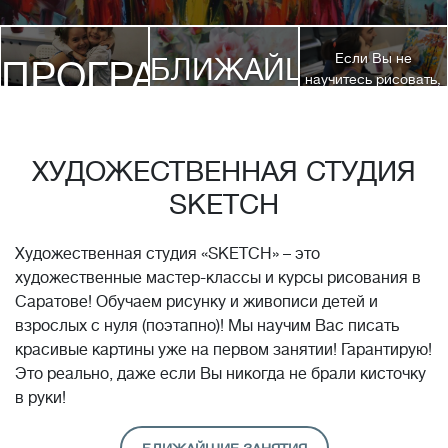
Если Вы не
БЛИЖАЙШИЕ
ПРОГРАММЫ
научитесь рисовать,
посетив 3 наших
КУРСЫ
курса, мы вернем
ДЕТЯМ
Вам полную
стоимость обучения!*
ХУДОЖЕСТВЕННАЯ СТУДИЯ
SKETCH
Художественная студия «SKETCH» – это
художественные мастер-классы и курсы рисования в
Саратове! Обучаем рисунку и живописи детей и
взрослых с нуля (поэтапно)! Мы научим Вас писать
красивые картины уже на первом занятии! Гарантирую!
Это реально, даже если Вы никогда не брали кисточку
в руки!