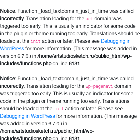
Notice
: Function _load_textdomain_just_in_time was called
incorrectly
. Translation loading for the
domain was
acf
triggered too early. This is usually an indicator for some code
in the plugin or theme running too early. Translations should be
loaded at the
action or later. Please see
Debugging in
init
WordPress
for more information. (This message was added in
version 6.7.0.) in
/home/artstudiosketch.ru/public_html/wp-
includes/functions.php
on line
6131
Notice
: Function _load_textdomain_just_in_time was called
incorrectly
. Translation loading for the
domain
wp-pagenavi
was triggered too early. This is usually an indicator for some
code in the plugin or theme running too early. Translations
should be loaded at the
action or later. Please see
init
Debugging in WordPress
for more information. (This message
was added in version 6.7.0.) in
/home/artstudiosketch.ru/public_html/wp-
includes/functions.php
on line
6131