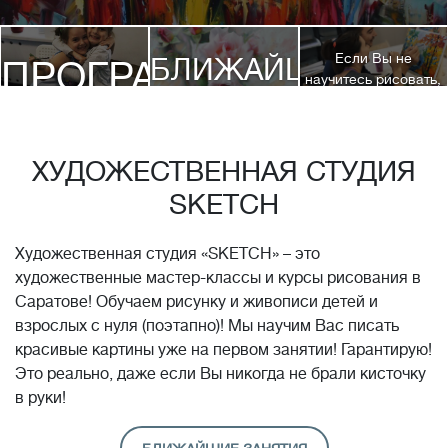
Если Вы не
БЛИЖАЙШИЕ
ПРОГРАММЫ
научитесь рисовать,
посетив 3 наших
КУРСЫ
курса, мы вернем
ДЕТЯМ
Вам полную
стоимость обучения!*
ХУДОЖЕСТВЕННАЯ СТУДИЯ
SKETCH
Художественная студия «SKETCH» – это
художественные мастер-классы и курсы рисования в
Саратове! Обучаем рисунку и живописи детей и
взрослых с нуля (поэтапно)! Мы научим Вас писать
красивые картины уже на первом занятии! Гарантирую!
Это реально, даже если Вы никогда не брали кисточку
в руки!