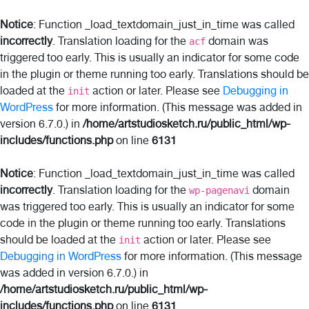
Notice
: Function _load_textdomain_just_in_time was called
incorrectly
. Translation loading for the
domain was
acf
triggered too early. This is usually an indicator for some code
in the plugin or theme running too early. Translations should be
loaded at the
action or later. Please see
Debugging in
init
WordPress
for more information. (This message was added in
version 6.7.0.) in
/home/artstudiosketch.ru/public_html/wp-
includes/functions.php
on line
6131
Notice
: Function _load_textdomain_just_in_time was called
incorrectly
. Translation loading for the
domain
wp-pagenavi
was triggered too early. This is usually an indicator for some
code in the plugin or theme running too early. Translations
should be loaded at the
action or later. Please see
init
Debugging in WordPress
for more information. (This message
was added in version 6.7.0.) in
/home/artstudiosketch.ru/public_html/wp-
includes/functions.php
on line
6131