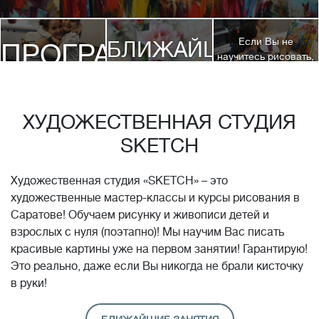
Если Вы не
БЛИЖАЙШИЕ
ПРОГРАММЫ
научитесь рисовать,
посетив 3 наших
КУРСЫ
курса, мы вернем
ДЕТЯМ
Вам полную
стоимость обучения!*
ХУДОЖЕСТВЕННАЯ СТУДИЯ
SKETCH
Художественная студия «SKETCH» – это
художественные мастер-классы и курсы рисования в
Саратове! Обучаем рисунку и живописи детей и
взрослых с нуля (поэтапно)! Мы научим Вас писать
красивые картины уже на первом занятии! Гарантирую!
Это реально, даже если Вы никогда не брали кисточку
в руки!