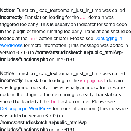
Notice
: Function _load_textdomain_just_in_time was called
incorrectly
. Translation loading for the
domain was
acf
triggered too early. This is usually an indicator for some code
in the plugin or theme running too early. Translations should be
loaded at the
action or later. Please see
Debugging in
init
WordPress
for more information. (This message was added in
version 6.7.0.) in
/home/artstudiosketch.ru/public_html/wp-
includes/functions.php
on line
6131
Notice
: Function _load_textdomain_just_in_time was called
incorrectly
. Translation loading for the
domain
wp-pagenavi
was triggered too early. This is usually an indicator for some
code in the plugin or theme running too early. Translations
should be loaded at the
action or later. Please see
init
Debugging in WordPress
for more information. (This message
was added in version 6.7.0.) in
/home/artstudiosketch.ru/public_html/wp-
includes/functions.php
on line
6131