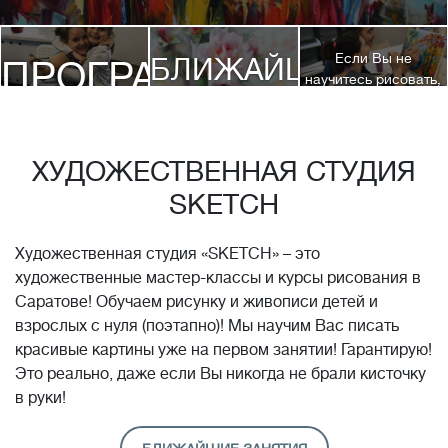
Если Вы не
БЛИЖАЙШИЕ
ПРОГРАММЫ
научитесь рисовать,
посетив 3 наших
КУРСЫ
курса, мы вернем
ДЕТЯМ
Вам полную
стоимость обучения!*
ХУДОЖЕСТВЕННАЯ СТУДИЯ
SKETCH
Художественная студия «SKETCH» – это
художественные мастер-классы и курсы рисования в
Саратове! Обучаем рисунку и живописи детей и
взрослых с нуля (поэтапно)! Мы научим Вас писать
красивые картины уже на первом занятии! Гарантирую!
Это реально, даже если Вы никогда не брали кисточку
в руки!