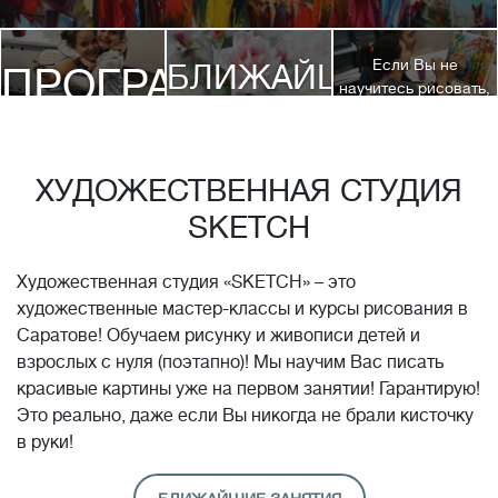
Если Вы не
БЛИЖАЙШИЕ
ПРОГРАММЫ
научитесь рисовать,
посетив 3 наших
КУРСЫ
курса, мы вернем
ДЕТЯМ
Вам полную
стоимость обучения!*
ХУДОЖЕСТВЕННАЯ СТУДИЯ
SKETCH
Художественная студия «SKETCH» – это
художественные мастер-классы и курсы рисования в
Саратове! Обучаем рисунку и живописи детей и
взрослых с нуля (поэтапно)! Мы научим Вас писать
красивые картины уже на первом занятии! Гарантирую!
Это реально, даже если Вы никогда не брали кисточку
в руки!