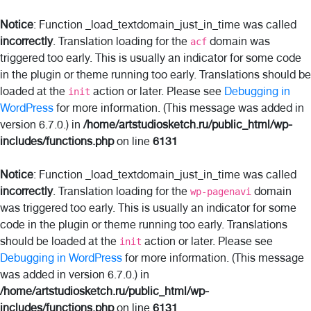
Notice
: Function _load_textdomain_just_in_time was called
incorrectly
. Translation loading for the
domain was
acf
triggered too early. This is usually an indicator for some code
in the plugin or theme running too early. Translations should be
loaded at the
action or later. Please see
Debugging in
init
WordPress
for more information. (This message was added in
version 6.7.0.) in
/home/artstudiosketch.ru/public_html/wp-
includes/functions.php
on line
6131
Notice
: Function _load_textdomain_just_in_time was called
incorrectly
. Translation loading for the
domain
wp-pagenavi
was triggered too early. This is usually an indicator for some
code in the plugin or theme running too early. Translations
should be loaded at the
action or later. Please see
init
Debugging in WordPress
for more information. (This message
was added in version 6.7.0.) in
/home/artstudiosketch.ru/public_html/wp-
includes/functions.php
on line
6131