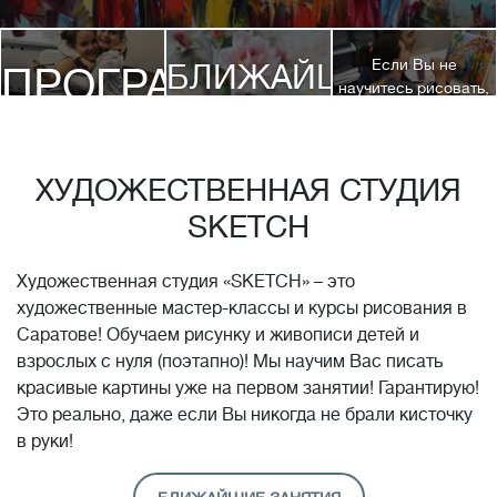
Если Вы не
БЛИЖАЙШИЕ
ПРОГРАММЫ
научитесь рисовать,
посетив 3 наших
КУРСЫ
курса, мы вернем
ДЕТЯМ
Вам полную
стоимость обучения!*
ХУДОЖЕСТВЕННАЯ СТУДИЯ
SKETCH
Художественная студия «SKETCH» – это
художественные мастер-классы и курсы рисования в
Саратове! Обучаем рисунку и живописи детей и
взрослых с нуля (поэтапно)! Мы научим Вас писать
красивые картины уже на первом занятии! Гарантирую!
Это реально, даже если Вы никогда не брали кисточку
в руки!