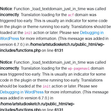
Notice
: Function _load_textdomain_just_in_time was called
incorrectly
. Translation loading for the
domain was
acf
triggered too early. This is usually an indicator for some code
in the plugin or theme running too early. Translations should be
loaded at the
action or later. Please see
Debugging in
init
WordPress
for more information. (This message was added in
version 6.7.0.) in
/home/artstudiosketch.ru/public_html/wp-
includes/functions.php
on line
6131
Notice
: Function _load_textdomain_just_in_time was called
incorrectly
. Translation loading for the
domain
wp-pagenavi
was triggered too early. This is usually an indicator for some
code in the plugin or theme running too early. Translations
should be loaded at the
action or later. Please see
init
Debugging in WordPress
for more information. (This message
was added in version 6.7.0.) in
/home/artstudiosketch.ru/public_html/wp-
includes/functions.php
on line
6131