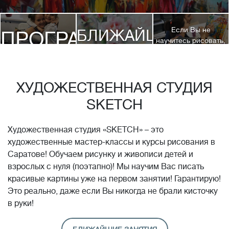
Если Вы не
БЛИЖАЙШИЕ
ПРОГРАММЫ
научитесь рисовать,
посетив 3 наших
КУРСЫ
курса, мы вернем
ДЕТЯМ
Вам полную
стоимость обучения!*
ХУДОЖЕСТВЕННАЯ СТУДИЯ
SKETCH
Художественная студия «SKETCH» – это
художественные мастер-классы и курсы рисования в
Саратове! Обучаем рисунку и живописи детей и
взрослых с нуля (поэтапно)! Мы научим Вас писать
красивые картины уже на первом занятии! Гарантирую!
Это реально, даже если Вы никогда не брали кисточку
в руки!