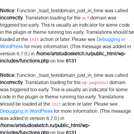
Notice
: Function _load_textdomain_just_in_time was called
incorrectly
. Translation loading for the
domain was
acf
triggered too early. This is usually an indicator for some code
in the plugin or theme running too early. Translations should be
loaded at the
action or later. Please see
Debugging in
init
WordPress
for more information. (This message was added in
version 6.7.0.) in
/home/artstudiosketch.ru/public_html/wp-
includes/functions.php
on line
6131
Notice
: Function _load_textdomain_just_in_time was called
incorrectly
. Translation loading for the
domain
wp-pagenavi
was triggered too early. This is usually an indicator for some
code in the plugin or theme running too early. Translations
should be loaded at the
action or later. Please see
init
Debugging in WordPress
for more information. (This message
was added in version 6.7.0.) in
/home/artstudiosketch.ru/public_html/wp-
includes/functions.php
on line
6131