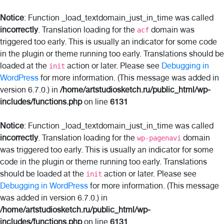
Notice
: Function _load_textdomain_just_in_time was called
incorrectly
. Translation loading for the
domain was
acf
triggered too early. This is usually an indicator for some code
in the plugin or theme running too early. Translations should be
loaded at the
action or later. Please see
Debugging in
init
WordPress
for more information. (This message was added in
version 6.7.0.) in
/home/artstudiosketch.ru/public_html/wp-
includes/functions.php
on line
6131
Notice
: Function _load_textdomain_just_in_time was called
incorrectly
. Translation loading for the
domain
wp-pagenavi
was triggered too early. This is usually an indicator for some
code in the plugin or theme running too early. Translations
should be loaded at the
action or later. Please see
init
Debugging in WordPress
for more information. (This message
was added in version 6.7.0.) in
/home/artstudiosketch.ru/public_html/wp-
includes/functions.php
on line
6131