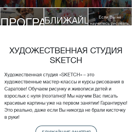
Если Вы не
БЛИЖАЙШИЕ
ПРОГРАММЫ
научитесь рисовать,
посетив 3 наших
КУРСЫ
курса, мы вернем
ДЕТЯМ
Вам полную
стоимость обучения!*
ХУДОЖЕСТВЕННАЯ СТУДИЯ
SKETCH
Художественная студия «SKETCH» – это
художественные мастер-классы и курсы рисования в
Саратове! Обучаем рисунку и живописи детей и
взрослых с нуля (поэтапно)! Мы научим Вас писать
красивые картины уже на первом занятии! Гарантирую!
Это реально, даже если Вы никогда не брали кисточку
в руки!