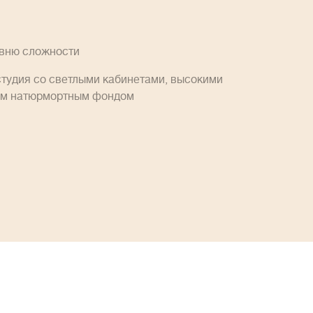
овню сложности
студия со светлыми кабинетами, высокими
им натюрмортным фондом