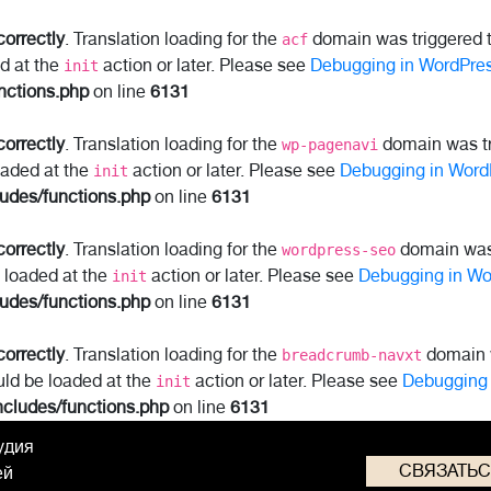
correctly
. Translation loading for the
domain was triggered to
acf
ed at the
action or later. Please see
Debugging in WordPre
init
nctions.php
on line
6131
correctly
. Translation loading for the
domain was tri
wp-pagenavi
oaded at the
action or later. Please see
Debugging in Word
init
ludes/functions.php
on line
6131
correctly
. Translation loading for the
domain was t
wordpress-seo
e loaded at the
action or later. Please see
Debugging in Wo
init
ludes/functions.php
on line
6131
correctly
. Translation loading for the
domain w
breadcrumb-navxt
uld be loaded at the
action or later. Please see
Debugging 
init
ncludes/functions.php
on line
6131
удия
СВЯЗАТЬ
ей