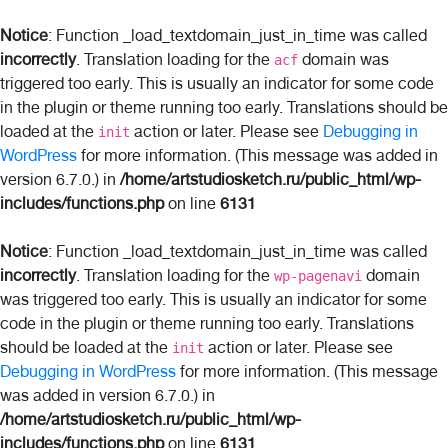
Notice
: Function _load_textdomain_just_in_time was called
incorrectly
. Translation loading for the
domain was
acf
triggered too early. This is usually an indicator for some code
in the plugin or theme running too early. Translations should be
loaded at the
action or later. Please see
Debugging in
init
WordPress
for more information. (This message was added in
version 6.7.0.) in
/home/artstudiosketch.ru/public_html/wp-
includes/functions.php
on line
6131
Notice
: Function _load_textdomain_just_in_time was called
incorrectly
. Translation loading for the
domain
wp-pagenavi
was triggered too early. This is usually an indicator for some
code in the plugin or theme running too early. Translations
should be loaded at the
action or later. Please see
init
Debugging in WordPress
for more information. (This message
was added in version 6.7.0.) in
/home/artstudiosketch.ru/public_html/wp-
includes/functions.php
on line
6131