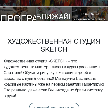
Если Вы не
БЛИЖАЙШИЕ
ПРОГРАММЫ
научитесь рисовать,
посетив 3 наших
КУРСЫ
курса, мы вернем
ДЕТЯМ
Вам полную
стоимость обучения!*
ХУДОЖЕСТВЕННАЯ СТУДИЯ
SKETCH
Художественная студия «SKETCH» – это
художественные мастер-классы и курсы рисования в
Саратове! Обучаем рисунку и живописи детей и
взрослых с нуля (поэтапно)! Мы научим Вас писать
красивые картины уже на первом занятии! Гарантирую!
Это реально, даже если Вы никогда не брали кисточку
в руки!