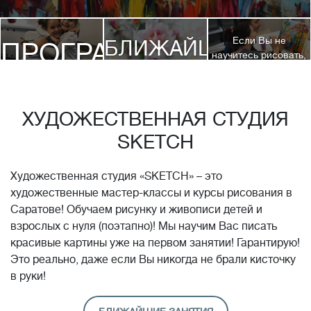
Если Вы не
БЛИЖАЙШИЕ
ПРОГРАММЫ
научитесь рисовать,
посетив 3 наших
КУРСЫ
курса, мы вернем
ДЕТЯМ
Вам полную
стоимость обучения!*
ХУДОЖЕСТВЕННАЯ СТУДИЯ
SKETCH
Художественная студия «SKETCH» – это
художественные мастер-классы и курсы рисования в
Саратове! Обучаем рисунку и живописи детей и
взрослых с нуля (поэтапно)! Мы научим Вас писать
красивые картины уже на первом занятии! Гарантирую!
Это реально, даже если Вы никогда не брали кисточку
в руки!