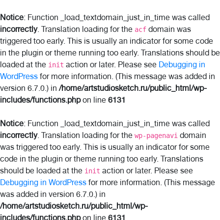
Notice
: Function _load_textdomain_just_in_time was called
incorrectly
. Translation loading for the
domain was
acf
triggered too early. This is usually an indicator for some code
in the plugin or theme running too early. Translations should be
loaded at the
action or later. Please see
Debugging in
init
WordPress
for more information. (This message was added in
version 6.7.0.) in
/home/artstudiosketch.ru/public_html/wp-
includes/functions.php
on line
6131
Notice
: Function _load_textdomain_just_in_time was called
incorrectly
. Translation loading for the
domain
wp-pagenavi
was triggered too early. This is usually an indicator for some
code in the plugin or theme running too early. Translations
should be loaded at the
action or later. Please see
init
Debugging in WordPress
for more information. (This message
was added in version 6.7.0.) in
/home/artstudiosketch.ru/public_html/wp-
includes/functions.php
on line
6131