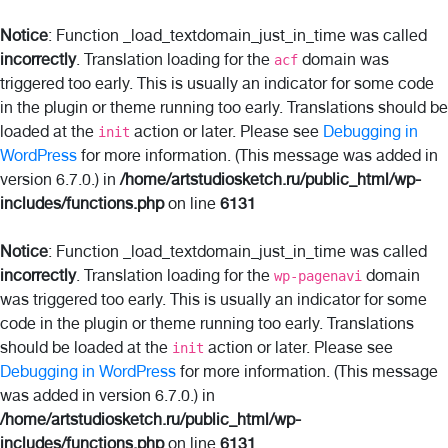
Notice
: Function _load_textdomain_just_in_time was called
incorrectly
. Translation loading for the
domain was
acf
triggered too early. This is usually an indicator for some code
in the plugin or theme running too early. Translations should be
loaded at the
action or later. Please see
Debugging in
init
WordPress
for more information. (This message was added in
version 6.7.0.) in
/home/artstudiosketch.ru/public_html/wp-
includes/functions.php
on line
6131
Notice
: Function _load_textdomain_just_in_time was called
incorrectly
. Translation loading for the
domain
wp-pagenavi
was triggered too early. This is usually an indicator for some
code in the plugin or theme running too early. Translations
should be loaded at the
action or later. Please see
init
Debugging in WordPress
for more information. (This message
was added in version 6.7.0.) in
/home/artstudiosketch.ru/public_html/wp-
includes/functions.php
on line
6131