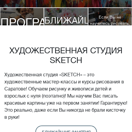
Если Вы не
БЛИЖАЙШИЕ
ПРОГРАММЫ
научитесь рисовать,
посетив 3 наших
КУРСЫ
курса, мы вернем
ДЕТЯМ
Вам полную
стоимость обучения!*
ХУДОЖЕСТВЕННАЯ СТУДИЯ
SKETCH
Художественная студия «SKETCH» – это
художественные мастер-классы и курсы рисования в
Саратове! Обучаем рисунку и живописи детей и
взрослых с нуля (поэтапно)! Мы научим Вас писать
красивые картины уже на первом занятии! Гарантирую!
Это реально, даже если Вы никогда не брали кисточку
в руки!