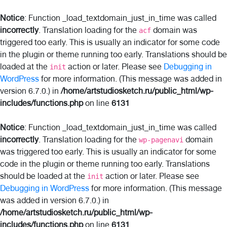
Notice
: Function _load_textdomain_just_in_time was called
incorrectly
. Translation loading for the
domain was
acf
triggered too early. This is usually an indicator for some code
in the plugin or theme running too early. Translations should be
loaded at the
action or later. Please see
Debugging in
init
WordPress
for more information. (This message was added in
version 6.7.0.) in
/home/artstudiosketch.ru/public_html/wp-
includes/functions.php
on line
6131
Notice
: Function _load_textdomain_just_in_time was called
incorrectly
. Translation loading for the
domain
wp-pagenavi
was triggered too early. This is usually an indicator for some
code in the plugin or theme running too early. Translations
should be loaded at the
action or later. Please see
init
Debugging in WordPress
for more information. (This message
was added in version 6.7.0.) in
/home/artstudiosketch.ru/public_html/wp-
includes/functions.php
on line
6131