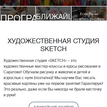
Если Вы не
БЛИЖАЙШИЕ
ПРОГРАММЫ
научитесь рисовать,
посетив 3 наших
КУРСЫ
курса, мы вернем
ДЕТЯМ
Вам полную
стоимость обучения!*
ХУДОЖЕСТВЕННАЯ СТУДИЯ
SKETCH
Художественная студия «SKETCH» – это
художественные мастер-классы и курсы рисования в
Саратове! Обучаем рисунку и живописи детей и
взрослых с нуля (поэтапно)! Мы научим Вас писать
красивые картины уже на первом занятии! Гарантирую!
Это реально, даже если Вы никогда не брали кисточку
в руки!