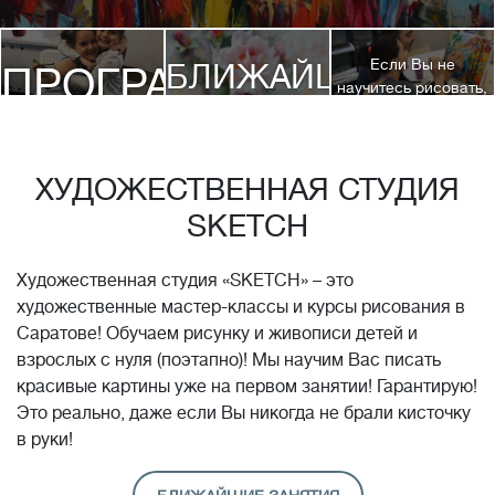
Если Вы не
БЛИЖАЙШИЕ
ПРОГРАММЫ
научитесь рисовать,
посетив 3 наших
КУРСЫ
курса, мы вернем
ДЕТЯМ
Вам полную
стоимость обучения!*
ХУДОЖЕСТВЕННАЯ СТУДИЯ
SKETCH
Художественная студия «SKETCH» – это
художественные мастер-классы и курсы рисования в
Саратове! Обучаем рисунку и живописи детей и
взрослых с нуля (поэтапно)! Мы научим Вас писать
красивые картины уже на первом занятии! Гарантирую!
Это реально, даже если Вы никогда не брали кисточку
в руки!