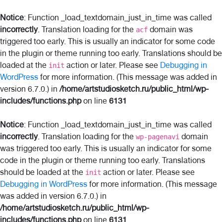
Notice
: Function _load_textdomain_just_in_time was called
incorrectly
. Translation loading for the
domain was
acf
triggered too early. This is usually an indicator for some code
in the plugin or theme running too early. Translations should be
loaded at the
action or later. Please see
Debugging in
init
WordPress
for more information. (This message was added in
version 6.7.0.) in
/home/artstudiosketch.ru/public_html/wp-
includes/functions.php
on line
6131
Notice
: Function _load_textdomain_just_in_time was called
incorrectly
. Translation loading for the
domain
wp-pagenavi
was triggered too early. This is usually an indicator for some
code in the plugin or theme running too early. Translations
should be loaded at the
action or later. Please see
init
Debugging in WordPress
for more information. (This message
was added in version 6.7.0.) in
/home/artstudiosketch.ru/public_html/wp-
includes/functions.php
on line
6131