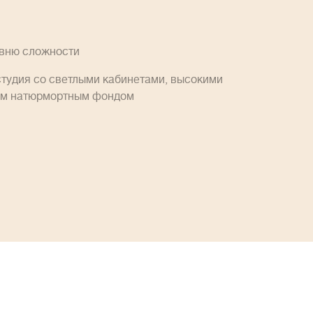
овню сложности
студия со светлыми кабинетами, высокими
им натюрмортным фондом