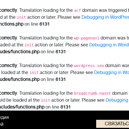
correctly
. Translation loading for the
domain was triggered to
acf
ed at the
action or later. Please see
Debugging in WordPre
init
nctions.php
on line
6131
correctly
. Translation loading for the
domain was tri
wp-pagenavi
oaded at the
action or later. Please see
Debugging in Word
init
ludes/functions.php
on line
6131
correctly
. Translation loading for the
domain was t
wordpress-seo
e loaded at the
action or later. Please see
Debugging in Wo
init
ludes/functions.php
on line
6131
correctly
. Translation loading for the
domain w
breadcrumb-navxt
uld be loaded at the
action or later. Please see
Debugging 
init
ncludes/functions.php
on line
6131
удия
СВЯЗАТЬ
ей