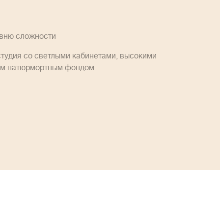
овню сложности
студия со светлыми кабинетами, высокими
им натюрмортным фондом