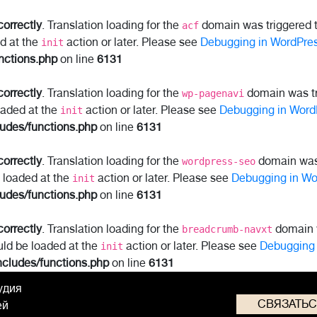
correctly
. Translation loading for the
domain was triggered to
acf
ed at the
action or later. Please see
Debugging in WordPre
init
nctions.php
on line
6131
correctly
. Translation loading for the
domain was tri
wp-pagenavi
oaded at the
action or later. Please see
Debugging in Word
init
ludes/functions.php
on line
6131
correctly
. Translation loading for the
domain was t
wordpress-seo
e loaded at the
action or later. Please see
Debugging in Wo
init
ludes/functions.php
on line
6131
correctly
. Translation loading for the
domain w
breadcrumb-navxt
uld be loaded at the
action or later. Please see
Debugging 
init
ncludes/functions.php
on line
6131
удия
СВЯЗАТЬ
ей